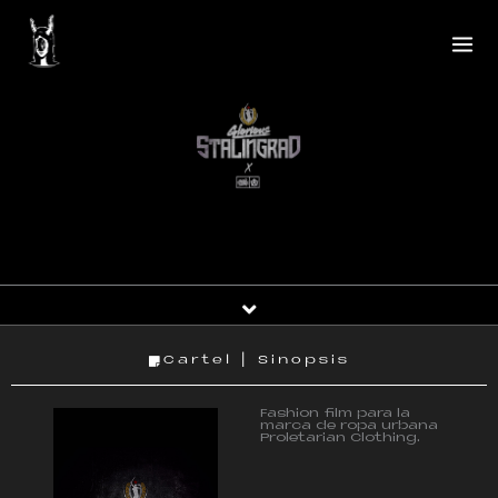
Ir
al
contenido
Cartel | Sinopsis
Fashion film para la
marca de ropa urbana
Proletarian Clothing.