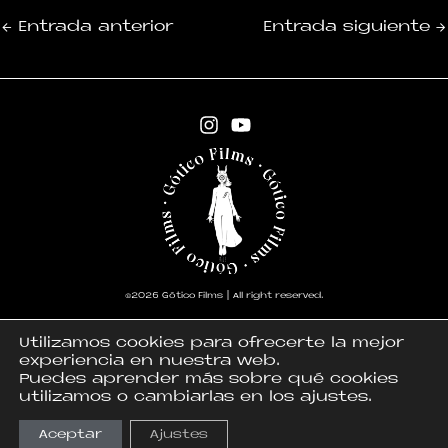
←
Entrada anterior
Entrada siguiente
→
©2026 Gótico Films | All right reserved.
Utilizamos cookies para ofrecerte la mejor
experiencia en nuestra web.
Puedes aprender más sobre qué cookies
utilizamos o cambiarlas en los ajustes.
Política de privacidad y cookies
Aceptar
Ajustes